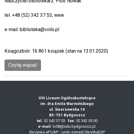
Nauczyciel bibliotekarz: Piotr Nowak
tel. +48 (52) 342 37 53, wew.
e-mail: biblioteka@viiilo.pl
Księgozbiór: 16 861 książek (stan na 13.01.2020)
Czytaj więcej!
VIII Liceum Ogólnokształcące
im. dra Emila Warmińskiego
ul. Swarzewska 10
85-731 Bydgoszcz
tel.
52 342 37 53
fax:
52 342 55 00
e-mail:
lo08@edu.bydgoszcz.pl
Skrzynka ePUAP: /umb-zsmed/SkrytkaESP