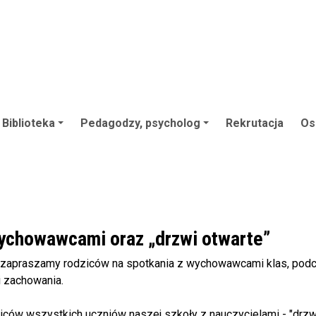
Biblioteka
Pedagodzy, psycholog
Rekrutacja
Os
wychowawcami oraz „drzwi otwarte”
 zapraszamy rodziców na spotkania z wychowawcami klas, podc
 zachowania.
iców wszystkich uczniów naszej szkoły z nauczycielami - "drzwi