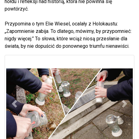
hołdu i refleksji nad historią, która nie powinna się
powtórzyć.
Przypomina o tym Elie Wiesel, ocalały z Holokaustu:
„Zapomnienie zabija. To dlatego, mówimy, by przypomnieć:
nigdy więcej.” To słowa, które wciąż niosą przesłanie dla
świata, by nie dopuścić do ponownego triumfu nienawiści.
Poprzedni
Nastę